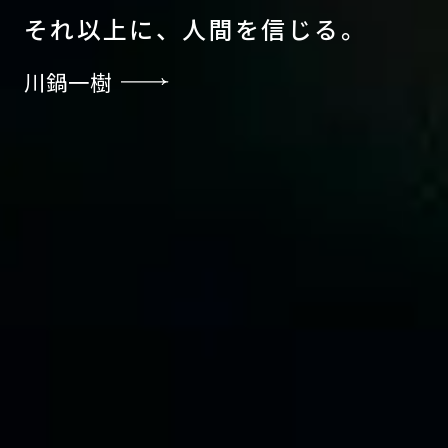
そ
れ
以
上
に
、
人
間
を
信
じ
る
。
川鍋一樹