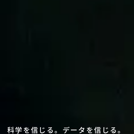
科
学
を
信
じ
る
。
デ
ー
タ
を
信
じ
る
。