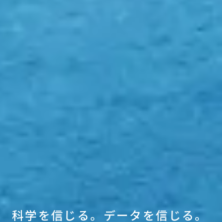
科
学
を
信
じ
る
。
デ
ー
タ
を
信
じ
る
。