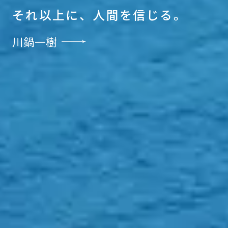
そ
れ
以
上
に
、
人
間
を
信
じ
る
。
川鍋一樹