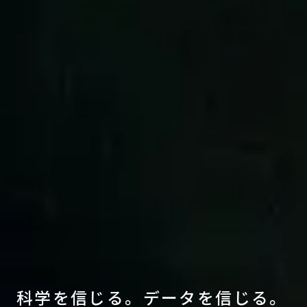
科
学
を
信
じ
る
。
デ
ー
タ
を
信
じ
る
。