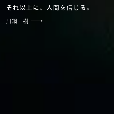
そ
れ
以
上
に
、
人
間
を
信
じ
る
。
川鍋一樹